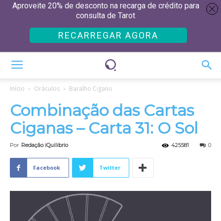
Aproveite 20% de desconto na recarga de crédito para
consulta de Tarot
RECARREGAR AGORA
Início
Oráculos
Baralho Cigano
Combinação das Cartas
Ciganas – Carta 31: O Sol
Por
Redação iQuilibrio
425581
0
Facebook
Twitter