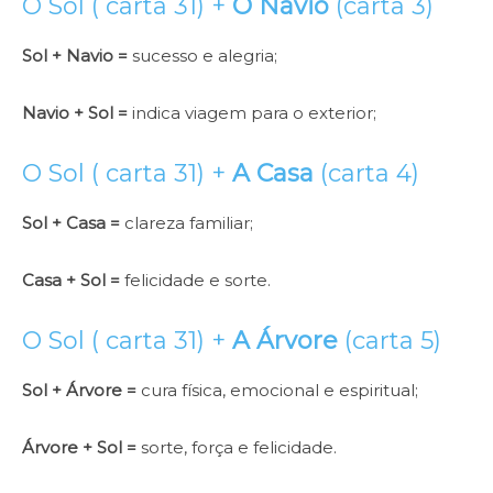
O Sol ( carta 31) +
O Navio
(carta 3)
Sol + Navio =
sucesso e alegria;
Navio + Sol =
indica viagem para o exterior;
O Sol ( carta 31) +
A Casa
(carta 4)
Sol + Casa =
clareza familiar;
Casa + Sol =
felicidade e sorte.
O Sol ( carta 31) +
A Árvore
(carta 5)
Sol + Árvore =
cura física, emocional e espiritual;
Árvore + Sol =
sorte, força e felicidade.