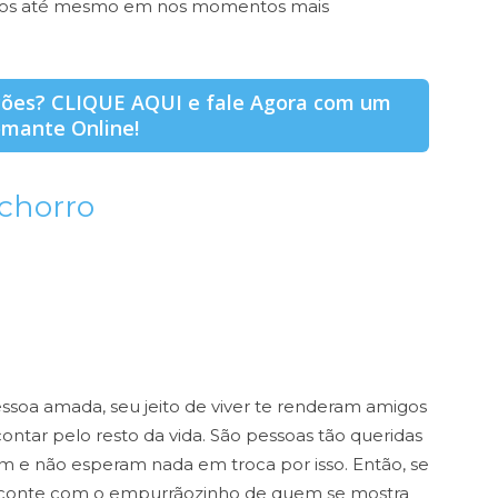
migos até mesmo em nos momentos mais
ções? CLIQUE AQUI e fale Agora com um
mante Online!
achorro
soa amada, seu jeito de viver te renderam amigos
ontar pelo resto da vida. São pessoas tão queridas
 e não esperam nada em troca por isso. Então, se
 conte com o empurrãozinho de quem se mostra