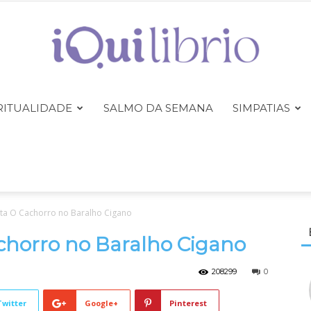
RITUALIDADE
SALMO DA SEMANA
SIMPATIAS
iQuilibrio
ta O Cachorro no Baralho Cigano
chorro no Baralho Cigano
208299
0
Twitter
Google+
Pinterest