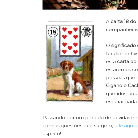
A
carta 18 do
companheiris
O
significado
fundamentais
esta
carta do
estaremos co
pessoas que 
Cigano o Cac
queridos, aqu
esperar nada
Passando por um período de dúvidas em su
com as questões que surgem,
fale agor
espírito!