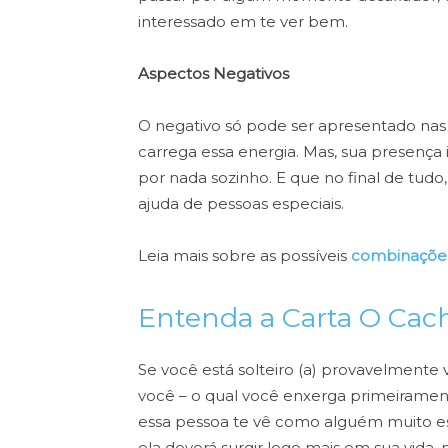
interessado em te ver bem.
Aspectos Negativos
O negativo só pode ser apresentado nas 
carrega essa energia. Mas, sua presença 
por nada sozinho. E que no final de tudo
ajuda de pessoas especiais.
Leia mais sobre as possíveis
combinações
Entenda a Carta O Cac
Se você está solteiro (a) provavelment
você – o qual você enxerga primeiramen
essa pessoa te vê como alguém muito es
ela deverá surgir logo mais em sua vida