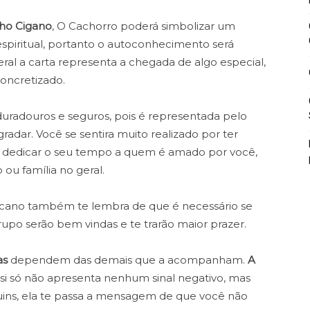
ho Cigano
, O Cachorro poderá simbolizar um
piritual, portanto o autoconhecimento será
eral a carta representa a chegada de algo especial,
oncretizado.
radouros e seguros, pois é representada pelo
gradar. Você se sentira muito realizado por ter
rá dedicar o seu tempo a quem é amado por você,
u família no geral.
rcano também te lembra de que é necessário se
po serão bem vindas e te trarão maior prazer.
as
dependem das demais que a acompanham.
A
si só não apresenta nenhum sinal negativo, mas
ns, ela te passa a mensagem de que você não