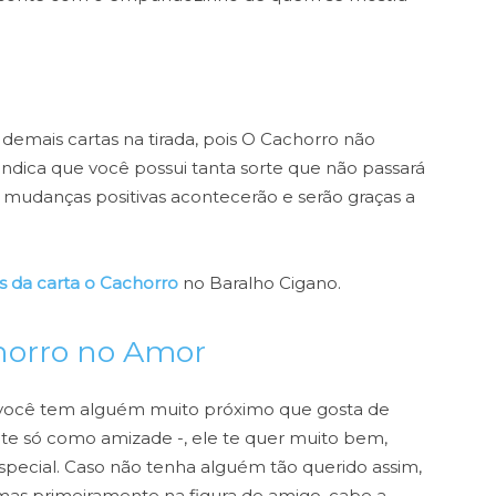
demais cartas na tirada, pois O Cachorro não
indica que você possui tanta sorte que não passará
, mudanças positivas acontecerão e serão graças a
 da carta o Cachorro
no Baralho Cigano.
horro no Amor
e você tem alguém muito próximo que gosta de
te só como amizade -, ele te quer muito bem,
pecial. Caso não tenha alguém tão querido assim,
, mas primeiramente na figura de amigo, cabe a