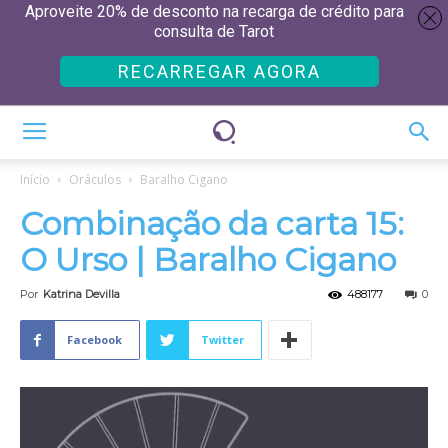
Aproveite 20% de desconto na recarga de crédito para
consulta de Tarot
RECARREGAR AGORA
Início
Oráculos
Baralho Cigano
Combinação da carta 15:
O Urso | Baralho Cigano
Por
Katrina Devilla
488177
0
Facebook
Twitter