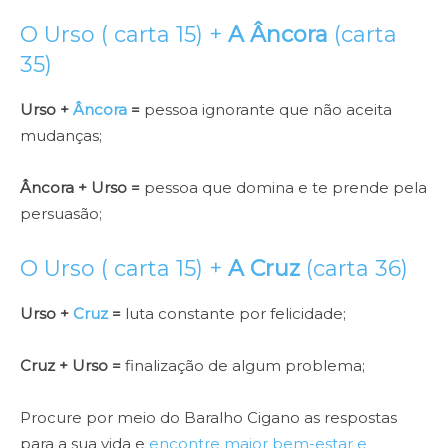
O Urso ( carta 15) +
A Âncora
(carta
35)
Urso +
Âncora
=
pessoa ignorante que não aceita
mudanças;
Âncora + Urso =
pessoa que domina e te prende pela
persuasão;
O Urso ( carta 15) +
A Cruz
(carta 36)
Urso +
Cruz
=
luta constante por felicidade;
Cruz + Urso =
finalização de algum problema;
Procure por meio do Baralho Cigano as respostas
para a sua vida e
encontre maior bem-estar e