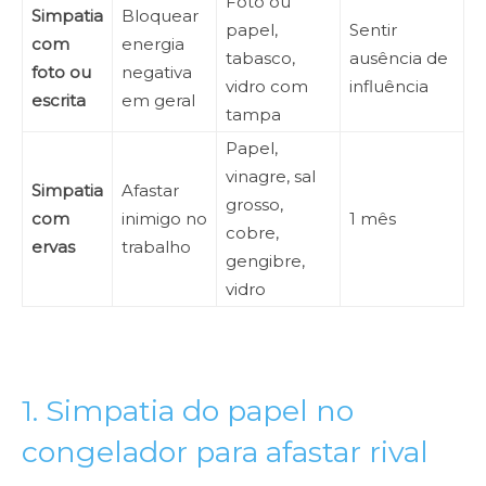
Foto ou
Simpatia
Bloquear
papel,
Sentir
com
energia
tabasco,
ausência de
foto ou
negativa
vidro com
influência
escrita
em geral
tampa
Papel,
vinagre, sal
Simpatia
Afastar
grosso,
com
inimigo no
1 mês
cobre,
ervas
trabalho
gengibre,
vidro
1. Simpatia do papel no
congelador para afastar rival