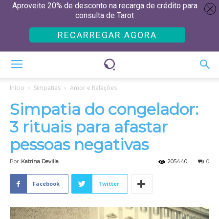
Aproveite 20% de desconto na recarga de crédito para
consulta de Tarot
RECARREGAR AGORA
Início
Simpatias
Amor e Relações
Simpatia do congelador:
3 rituais para afastar
pessoas negativas
Por
Katrina Devilla
205440
0
Facebook
Twitter