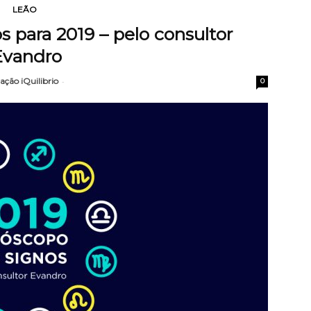
LEÃO
 para 2019 – pelo consultor
Evandro
ação iQuilibrio
-
0