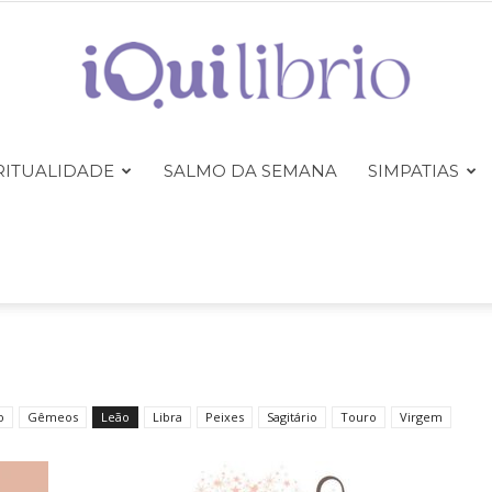
RITUALIDADE
SALMO DA SEMANA
SIMPATIAS
iQuilibrio
o
Gêmeos
Leão
Libra
Peixes
Sagitário
Touro
Virgem