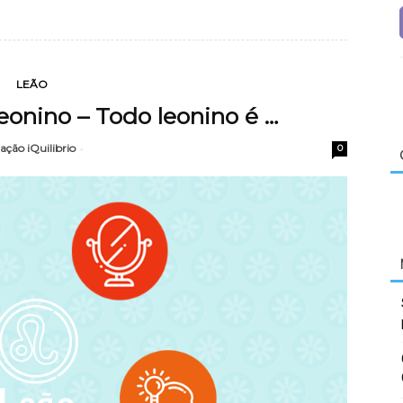
LEÃO
leonino – Todo leonino é …
ação iQuilibrio
-
0