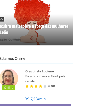
ÃO
cubra mais sobre a força das mulheres
 Leão
ação iQuilibrio
-
Estamos Online