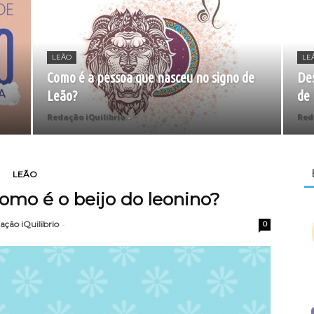
LEÃO
LE
Como é a pessoa que nasceu no signo de
Des
Leão?
de
Redação iQuilibrio
-
Red
LEÃO
Como é o beijo do leonino?
ação iQuilibrio
-
0