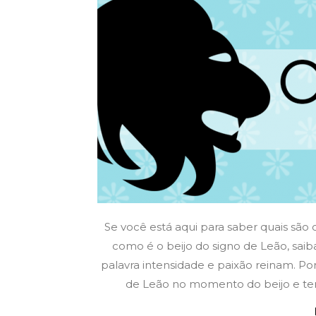
Se você está aqui para saber quais sã
como é o beijo do signo de Leão, sa
palavra intensidade e paixão reinam. P
de Leão no momento do beijo e ter 