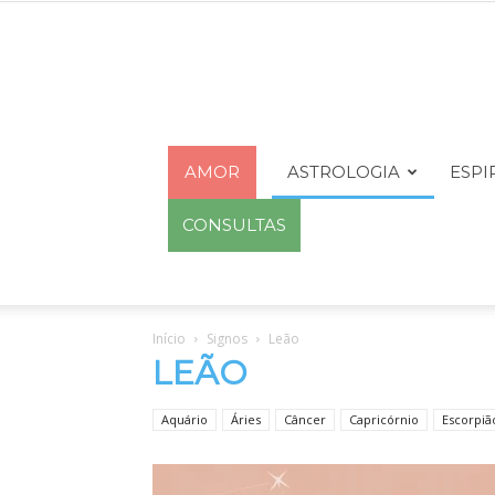
AMOR
ASTROLOGIA
ESPI
CONSULTAS
Início
Signos
Leão
LEÃO
Aquário
Áries
Câncer
Capricórnio
Escorpiã