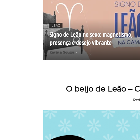
LEÃO
Signo de Leão no sexo: magnetismo,
presença e desejo vibrante
Karina Souza
-
O beijo de Leão – 
Red