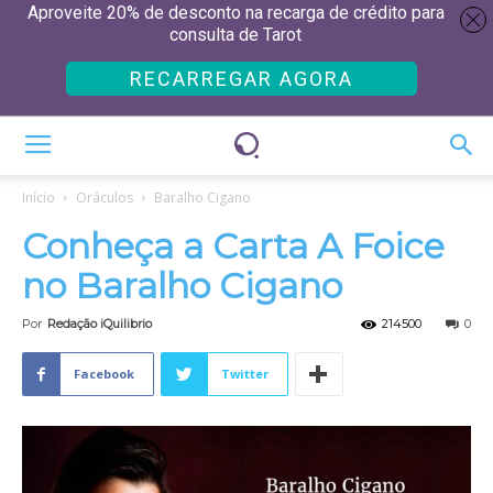
Aproveite 20% de desconto na recarga de crédito para
consulta de Tarot
RECARREGAR AGORA
Início
Oráculos
Baralho Cigano
Conheça a Carta A Foice
no Baralho Cigano
Por
Redação iQuilibrio
214500
0
Facebook
Twitter