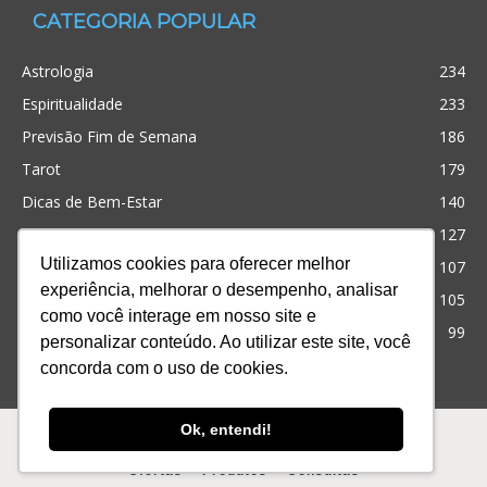
CATEGORIA POPULAR
Astrologia
234
Espiritualidade
233
Previsão Fim de Semana
186
Tarot
179
Dicas de Bem-Estar
140
Cristianismo
127
Utilizamos cookies para oferecer melhor
Simpatias
107
experiência, melhorar o desempenho, analisar
Significado dos sonhos
105
como você interage em nosso site e
Outros
99
personalizar conteúdo. Ao utilizar este site, você
concorda com o uso de cookies.
Ofertas
Produtos
Consultas
Ok, entendi!
© Desenvolvido com
para te ajudar! iQuilibrio
Ofertas
Produtos
Consultas