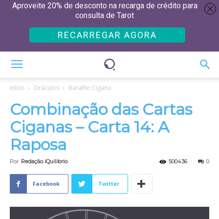
Aproveite 20% de desconto na recarga de crédito para
consulta de Tarot
RECARREGAR AGORA
Início
Oráculos
Baralho Cigano
Combinação das Cartas
Ciganas – Carta 14: A
Raposa
Por
Redação iQuilibrio
500436
0
Facebook
Twitter