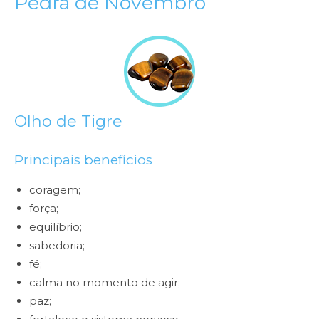
Pedra de Novembro
Olho de Tigre
Principais benefícios
coragem;
força;
equilíbrio;
sabedoria;
fé;
calma no momento de agir;
paz;