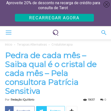
Aproveite 20% de desconto na recarga de crédito para
consulta de Tarot
RECARREGAR AGORA
Início
Terapias Alternativas
Cristaloterapia
Pedra de cada mês –
Saiba qual é o cristal de
cada mês – Pela
consultora Patrícia
Sensitiva
Por
Redação iQuilibrio
19057
0
Facebook
Twitter