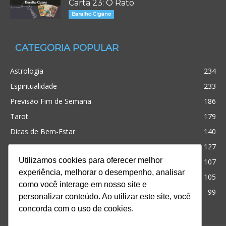
Carta 23: O Rato
Baralho Cigano
CATEGORIA POPULAR
Astrologia
234
Espiritualidade
233
Previsão Fim de Semana
186
Tarot
179
Dicas de Bem-Estar
140
Cristianismo
127
Utilizamos cookies para oferecer melhor
Simpatias
107
experiência, melhorar o desempenho, analisar
Significado dos sonhos
105
como você interage em nosso site e
Outros
99
personalizar conteúdo. Ao utilizar este site, você
concorda com o uso de cookies.