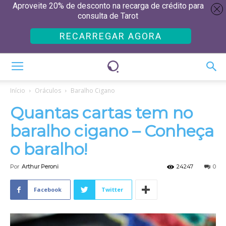
Aproveite 20% de desconto na recarga de crédito para
consulta de Tarot
RECARREGAR AGORA
Início
Oráculos
Baralho Cigano
Quantas cartas tem no
baralho cigano – Conheça
o baralho!
Por
Arthur Peroni
24247
0
Facebook
Twitter