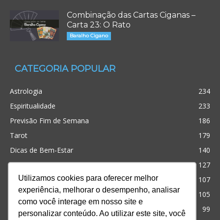
Combinação das Cartas Ciganas –
Carta 23: O Rato
Baralho Cigano
CATEGORIA POPULAR
Astrologia
234
Espiritualidade
233
Previsão Fim de Semana
186
Tarot
179
Dicas de Bem-Estar
140
Cristianismo
127
Utilizamos cookies para oferecer melhor
Simpatias
107
experiência, melhorar o desempenho, analisar
Significado dos sonhos
105
como você interage em nosso site e
Outros
99
personalizar conteúdo. Ao utilizar este site, você