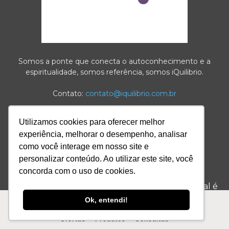
Somos a ponte que conecta o autoconhecimento e a
espiritualidade, somos referência, somos iQuilibrio.
Contato:
contato@iquilibrio.com.br
Utilizamos cookies para oferecer melhor
experiência, melhorar o desempenho, analisar
como você interage em nosso site e
personalizar conteúdo. Ao utilizar este site, você
POSTS MAIS POPULARES
concorda com o uso de cookies.
Horas e Minutos iguais – Saiba qual é
o significado Aqui!
Ok, entendi!
Numerologia
Ofertas
Produtos
Consultas