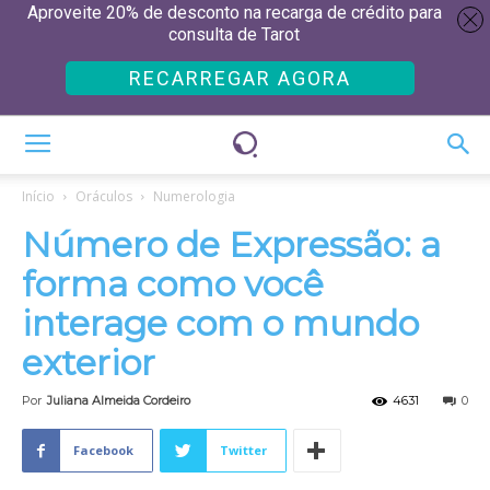
Aproveite 20% de desconto na recarga de crédito para
consulta de Tarot
RECARREGAR AGORA
Início
Oráculos
Numerologia
Número de Expressão: a
forma como você
interage com o mundo
exterior
Por
Juliana Almeida Cordeiro
4631
0
Facebook
Twitter