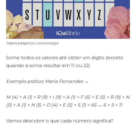
Tabela pitagórica | numerologia
Some todos os valores até obter um dígito (exceto
quando a soma resultar em 11 ou 22)
Exemplo prático: Maria Fernandes →
M (4) + A (1) + R (9) + I (9) + A (1) + F (6) + E (5) + R (9) + N
(5) + A (1) + N (5) + D (4) + E (5) + S (1) = 65 → 6 + 5 = 11
Vamos descobrir o que cada número significa?