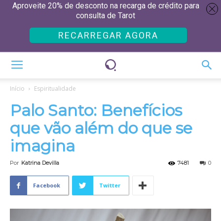
Aproveite 20% de desconto na recarga de crédito para
consulta de Tarot
RECARREGAR AGORA
Início
Espiritualidade
Palo Santo: Benefícios
que vão além do que se
imagina
Por
Katrina Devilla
7481
0
Facebook
Twitter