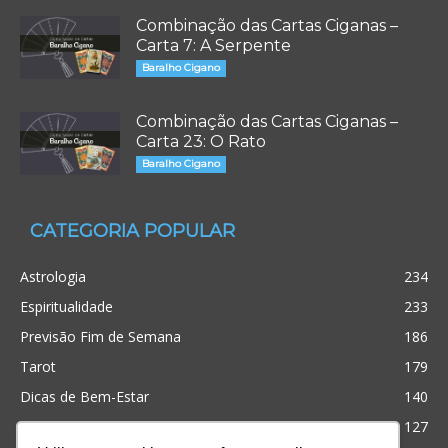
Combinação das Cartas Ciganas –
Carta 7: A Serpente
Baralho Cigano
Combinação das Cartas Ciganas –
Carta 23: O Rato
Baralho Cigano
CATEGORIA POPULAR
Astrologia
234
Espiritualidade
233
Previsão Fim de Semana
186
Tarot
179
Dicas de Bem-Estar
140
Cristianismo
127