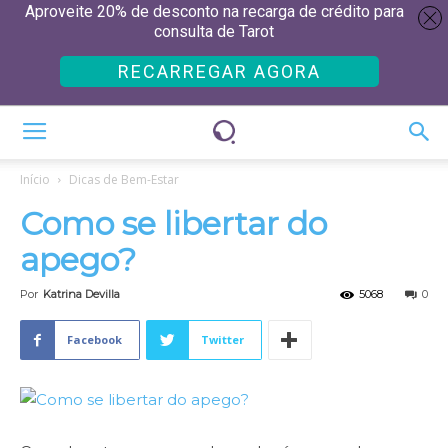
Aproveite 20% de desconto na recarga de crédito para
consulta de Tarot
RECARREGAR AGORA
Início
Dicas de Bem-Estar
Como se libertar do
apego?
Por
Katrina Devilla
5068
0
Facebook
Twitter