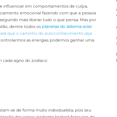
de influenciar em comportamentos de culpa,
stanciamento emocional fazendo com que a pessoa
nseguindo mais liberar tudo o que pensa. Mas por
utão, dentre todos os
planetas do sistema solar
ara que o caminho do autoconhecimento seja
controlarmos as energias podemos ganhar uma
m cada signo do zodíaco:
tam-se de forma muito individualista, pois seu
lização das coisas, portanto tentará fazer isso de