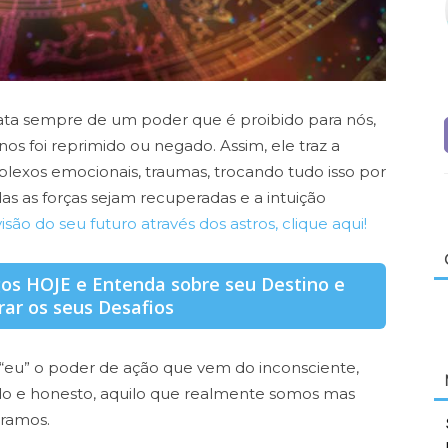
rata sempre de um poder que é proibido para nós,
 nos foi reprimido ou negado. Assim, ele traz a
lexos emocionais, traumas, trocando tudo isso por
s as forças sejam recuperadas e a intuição
são do seu futuro através dos astros, clique aqui!
gos HOJE e Entenda sobre seu Destino e
ar os seus Desafios
 “eu” o poder de ação que vem do inconsciente,
ndo e honesto, aquilo que realmente somos mas
ramos.