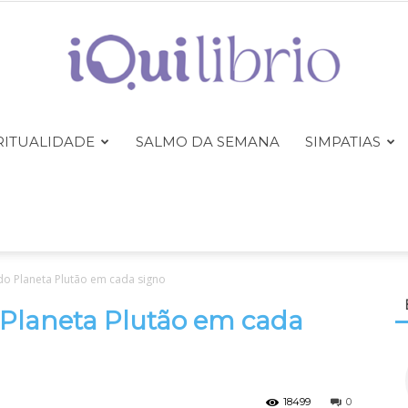
RITUALIDADE
SALMO DA SEMANA
SIMPATIAS
iQuilibrio
do Planeta Plutão em cada signo
 Planeta Plutão em cada
18499
0