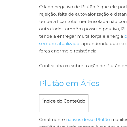
O lado negativo de Plutão é que ele po
rejeição, falta de autovalorização e di
tende a ficar totalmente isolada não co
outro lado, também possui o positivo, Pl
tende a entregar muita força e energia
p
sempre atualizado
, aprendendo que se 
força enorme e resistência.
Confira abaixo sobre a ação de Plutão e
Plutão em Áries
Índice do Conteúdo
Geralmente
nativos desse Plutão
manifes
espírito é voltado sempre à rapidez e rea