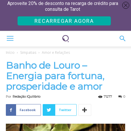
Aproveite 20% de desconto na recarga de crédito para
consulta de Tarot
RECARREGAR AGORA
Início
Simpatias
Amor e Relações
Banho de Louro –
Energia para fortuna,
prosperidade e amor
Por
Redação iQuilibrio
71277
0
Facebook
Twitter