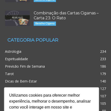
Combinação das Cartas Ciganas –
Carta 23: O Rato
Baralho Cigano
CATEGORIA POPULAR
Astrologia
234
Espiritualidade
233
Previsão Fim de Semana
186
Tarot
179
Dicas de Bem-Estar
140
Cristianismo
127
Utilizamos cookies para oferecer melhor
Simpatias
107
experiência, melhorar o desempenho, analisar
Significado dos sonhos
105
como você interage em nosso site e
Outros
99