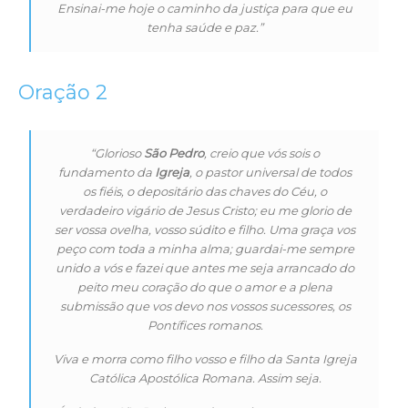
Ensinai-me hoje o caminho da justiça para que eu
tenha saúde e paz.”
Oração 2
“Glorioso
São Pedro
, creio que vós sois o
fundamento da
Igreja
, o pastor universal de todos
os fiéis, o depositário das chaves do Céu, o
verdadeiro vigário de Jesus Cristo; eu me glorio de
ser vossa ovelha, vosso súdito e filho. Uma graça vos
peço com toda a minha alma; guardai-me sempre
unido a vós e fazei que antes me seja arrancado do
peito meu coração do que o amor e a plena
submissão que vos devo nos vossos sucessores, os
Pontífices romanos.
Viva e morra como filho vosso e filho da Santa Igreja
Católica Apostólica Romana. Assim seja.