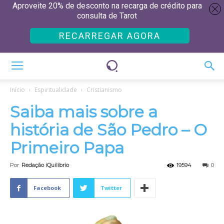
Aproveite 20% de desconto na recarga de crédito para
consulta de Tarot
RECARREGAR AGORA
Início
Espiritualidade
Cristianismo
Saiba mais sobre a
história de São Pedro – O
Primeiro Papa
Por
Redação iQuilibrio
19594
0
Facebook
Twitter