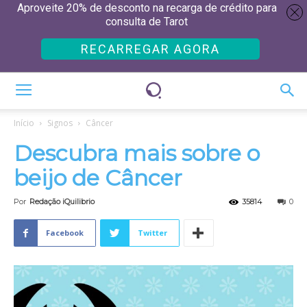
Aproveite 20% de desconto na recarga de crédito para
consulta de Tarot
RECARREGAR AGORA
Início
Signos
Câncer
Descubra mais sobre o
beijo de Câncer
Por
Redação iQuilibrio
35814
0
Facebook
Twitter