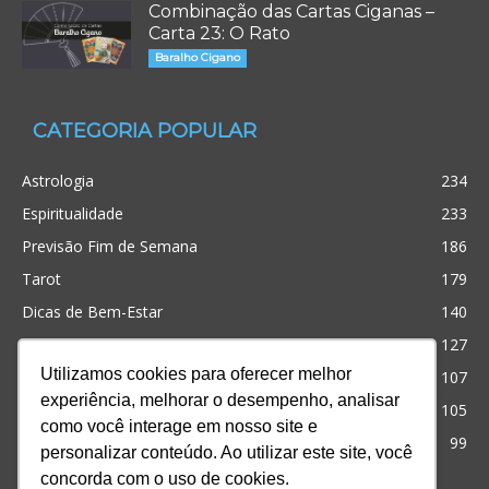
Combinação das Cartas Ciganas –
Carta 23: O Rato
Baralho Cigano
CATEGORIA POPULAR
Astrologia
234
Espiritualidade
233
Previsão Fim de Semana
186
Tarot
179
Dicas de Bem-Estar
140
Cristianismo
127
Utilizamos cookies para oferecer melhor
Simpatias
107
experiência, melhorar o desempenho, analisar
Significado dos sonhos
105
como você interage em nosso site e
Outros
99
personalizar conteúdo. Ao utilizar este site, você
concorda com o uso de cookies.