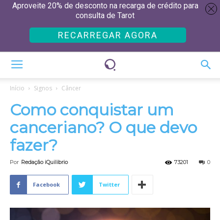
Aproveite 20% de desconto na recarga de crédito para
consulta de Tarot
RECARREGAR AGORA
Início
Signos
Câncer
Como conquistar um
canceriano? O que devo
fazer?
Por
Redação iQuilibrio
73201
0
Facebook
Twitter