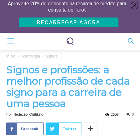
Aproveite 20% de desconto na recarga de crédito para
consulta de Tarot
RECARREGAR AGORA
Início
Astrologia
Signos
Signos e profissões: a
melhor profissão de cada
signo para a carreira de
uma pessoa
Por
Redação iQuilibrio
26021
0
Facebook
Twitter