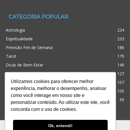
CATEGORIA POPULAR
Astrologia
234
Espiritualidade
233
Previsão Fim de Semana
186
Tarot
179
Dicas de Bem-Estar
140
Cristianismo
127
Utilizamos cookies para oferecer melhor
Simpatias
107
experiência, melhorar o desempenho, analisar
Significado dos sonhos
105
como você interage em nosso site e
Outros
99
personalizar conteúdo. Ao utilizar este site, você
concorda com o uso de cookies.
Ofertas
Produtos
Consultas
Ok, entendi!