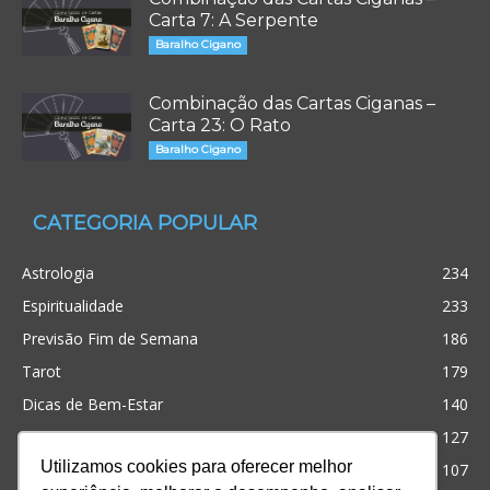
Carta 7: A Serpente
Baralho Cigano
Combinação das Cartas Ciganas –
Carta 23: O Rato
Baralho Cigano
CATEGORIA POPULAR
Astrologia
234
Espiritualidade
233
Previsão Fim de Semana
186
Tarot
179
Dicas de Bem-Estar
140
Cristianismo
127
Utilizamos cookies para oferecer melhor
Simpatias
107