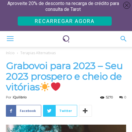
Aproveite 20% de desconto na recarga de crédito para
consulta de Tarot
RECARREGAR AGORA
Início
Terapias Alternativas
Grabovoi para 2023 – Seu
2023 prospero e cheio de
vitórias
Por
iQuilibrio
5270
0
Facebook
Twitter