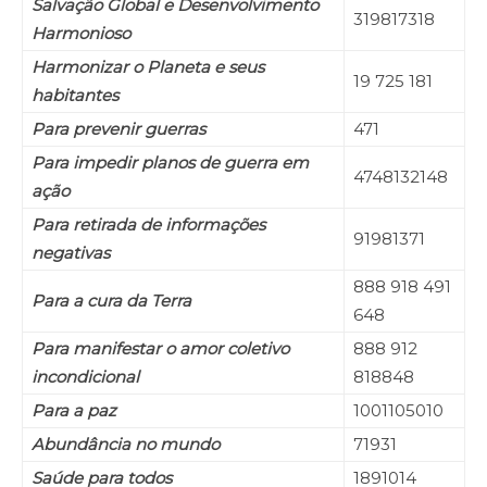
Salvação Global e Desenvolvimento
319817318
Harmonioso
Harmonizar o Planeta e seus
19 725 181
habitantes
Para prevenir guerras
471
Para impedir planos de guerra em
4748132148
ação
Para retirada de informações
91981371
negativas
888 918 491
Para a cura da Terra
648
Para manifestar o amor coletivo
888 912
incondicional
818848
Para a paz
1001105010
Abundância no mundo
71931
Saúde para todos
1891014