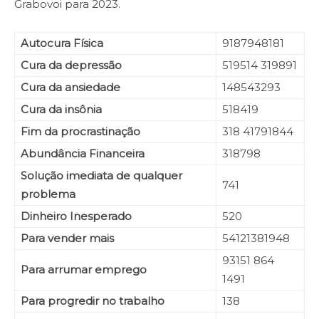
Grabovoi para 2023.
Autocura Física
9187948181
Cura da depressão
519514 319891
Cura da ansiedade
148543293
Cura da insônia
518419
Fim da procrastinação
318 41791844
Abundância Financeira
318798
Solução imediata de qualquer
741
problema
Dinheiro Inesperado
520
Para vender mais
54121381948
93151 864
Para arrumar emprego
1491
Para progredir no trabalho
138