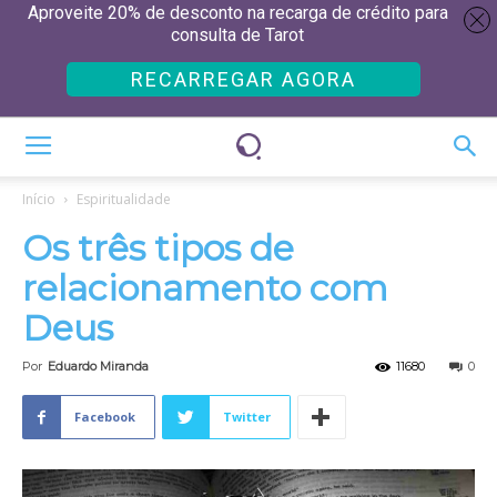
Aproveite 20% de desconto na recarga de crédito para
consulta de Tarot
RECARREGAR AGORA
Início
Espiritualidade
Os três tipos de
relacionamento com
Deus
Por
Eduardo Miranda
11680
0
Facebook
Twitter