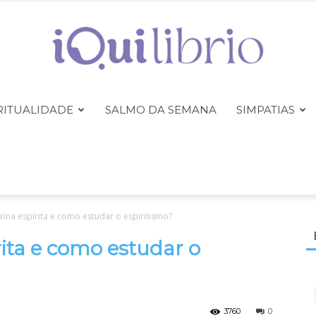
RITUALIDADE
SALMO DA SEMANA
SIMPATIAS
iQuilibrio
rina espírita e como estudar o espiritismo?
rita e como estudar o
3760
0