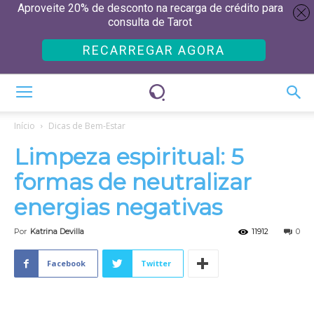
Aproveite 20% de desconto na recarga de crédito para
consulta de Tarot
RECARREGAR AGORA
Início
Dicas de Bem-Estar
Limpeza espiritual: 5
formas de neutralizar
energias negativas
Por
Katrina Devilla
11912
0
Facebook
Twitter