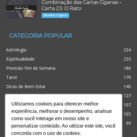
Combinação das Cartas Ciganas –
Carta 23: O Rato
Baralho Cigano
CATEGORIA POPULAR
Astrologia
234
Espiritualidade
233
Previsão Fim de Semana
186
Tarot
179
Dicas de Bem-Estar
140
Cristianismo
127
Utilizamos cookies para oferecer melhor
Simpatias
107
experiência, melhorar o desempenho, analisar
Significado dos sonhos
105
como você interage em nosso site e
Outros
99
personalizar conteúdo. Ao utilizar este site, você
concorda com o uso de cookies.