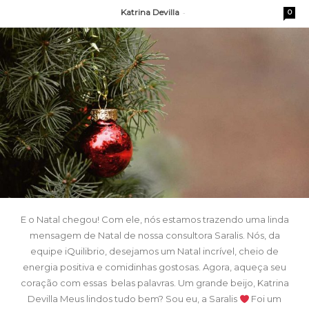
Katrina Devilla
-
0
E o Natal chegou! Com ele, nós estamos trazendo uma linda
mensagem de Natal de nossa consultora Saralis. Nós, da
equipe iQuilibrio, desejamos um Natal incrível, cheio de
energia positiva e comidinhas gostosas. Agora, aqueça seu
coração com essas belas palavras. Um grande beijo, Katrina
Devilla Meus lindos tudo bem? Sou eu, a Saralis
Foi um