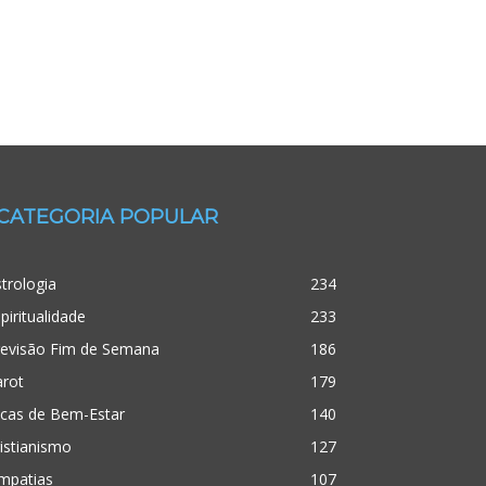
CATEGORIA POPULAR
trologia
234
piritualidade
233
revisão Fim de Semana
186
arot
179
icas de Bem-Estar
140
istianismo
127
mpatias
107