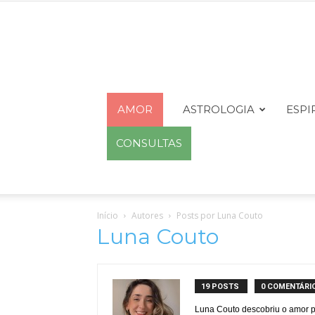
AMOR
ASTROLOGIA
ESPI
CONSULTAS
Início
Autores
Posts por Luna Couto
Luna Couto
19 POSTS
0 COMENTÁRI
Luna Couto descobriu o amor p