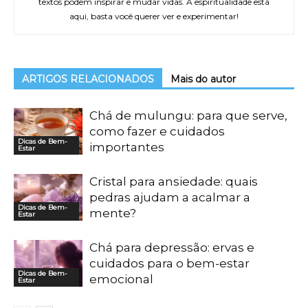
textos podem inspirar e mudar vidas. A espiritualidade está
aqui, basta você querer ver e experimentar!
ARTIGOS RELACIONADOS
Mais do autor
Chá de mulungu: para que serve,
como fazer e cuidados
Dicas de Bem-
importantes
Estar
Cristal para ansiedade: quais
pedras ajudam a acalmar a
Dicas de Bem-
mente?
Estar
Chá para depressão: ervas e
cuidados para o bem-estar
Dicas de Bem-
emocional
Estar