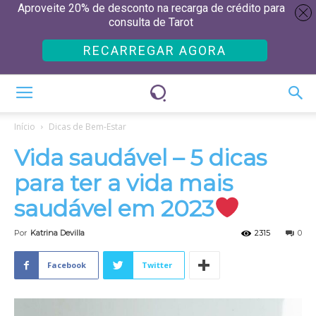
Aproveite 20% de desconto na recarga de crédito para
consulta de Tarot
RECARREGAR AGORA
Início
Dicas de Bem-Estar
Vida saudável – 5 dicas
para ter a vida mais
saudável em 2023
Por
Katrina Devilla
2315
0
Facebook
Twitter