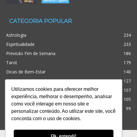
Baralho Cigano
CATEGORIA POPULAR
Astrologia
234
Espiritualidade
233
Previsão Fim de Semana
186
Tarot
179
Dicas de Bem-Estar
140
Cristianismo
127
Utilizamos cookies para oferecer melhor
Simpatias
107
experiência, melhorar o desempenho, analisar
Significado dos sonhos
105
como você interage em nosso site e
Outros
99
personalizar conteúdo. Ao utilizar este site, você
concorda com o uso de cookies.
Ofertas
Produtos
Consultas
Ok, entendi!