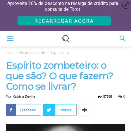
Aproveite 20% de desconto na recarga de crédito para
consulta de Tarot
RECARREGAR AGORA
Início
Espiritualidade
Espiritismo
Espírito zombeteiro: o
que são? O que fazem?
Como se livrar?
Por
Katrina Devilla
57638
0
Facebook
Twitter