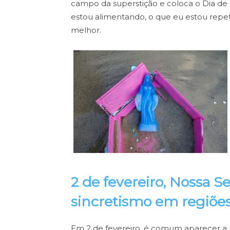
campo da superstição e coloca o Dia de 
estou alimentando, o que eu estou repet
melhor.
2 de fevereiro, Nossa 
sincretismo em regiões
Em 2 de fevereiro, é comum aparecer a