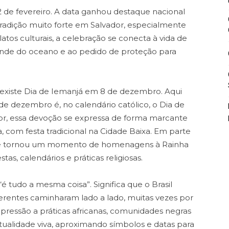
 de fevereiro. A data ganhou destaque nacional
tradição muito forte em Salvador, especialmente
atos culturais, a celebração se conecta à vida de
nde do oceano e ao pedido de proteção para
xiste Dia de Iemanjá em 8 de dezembro. Aqui
 de dezembro é, no calendário católico, o Dia de
r, essa devoção se expressa de forma marcante
 com festa tradicional na Cidade Baixa. Em parte
 se tornou um momento de homenagens à Rainha
tas, calendários e práticas religiosas.
é tudo a mesma coisa”. Significa que o Brasil
erentes caminharam lado a lado, muitas vezes por
epressão a práticas africanas, comunidades negras
ualidade viva, aproximando símbolos e datas para