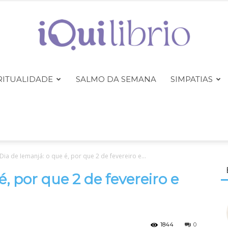
RITUALIDADE
SALMO DA SEMANA
SIMPATIAS
iQuilibrio
Dia de Iemanjá: o que é, por que 2 de fevereiro e...
é, por que 2 de fevereiro e
1844
0