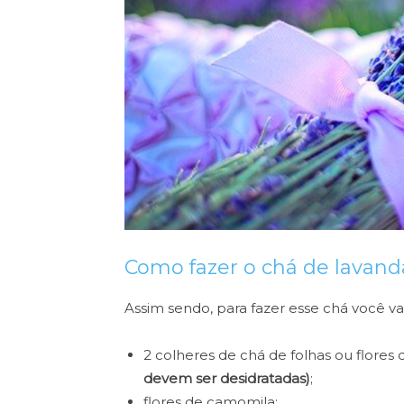
Como fazer o chá de lavan
Assim sendo, para fazer esse chá você vai
2 colheres de chá de folhas ou flores
devem ser desidratadas)
;
flores de camomila;