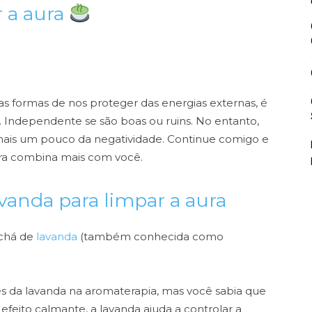
r a aura
 formas de nos proteger das energias externas, é
. Independente se são boas ou ruins.
No entanto,
ais um pouco da negatividade. Continue comigo e
aura combina mais com você.
vanda para limpar a aura
 chá de
lavanda
(também conhecida como
es da lavanda na aromaterapia, mas você sabia que
feito calmante, a lavanda ajuda a controlar a