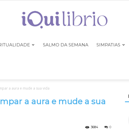
RITUALIDADE
SALMO DA SEMANA
SIMPATIAS
iQuilibrio
mpar a aura e mude a sua vida
impar a aura e mude a sua
3684
0