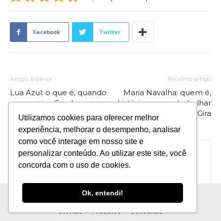
Facebook
Twitter
Artigo anterior
Próximo artigo
Lua Azul: o que é, quando
Maria Navalha: quem é,
ocorre, significado
história e como trabalhar
espiritual e simpatias
com essa Pomba Gira
Utilizamos cookies para oferecer melhor
experiência, melhorar o desempenho, analisar
como você interage em nosso site e
personalizar conteúdo. Ao utilizar este site, você
concorda com o uso de cookies.
Ok, entendi!
Katrina Devilla
Ofertas
Produtos
Consultas