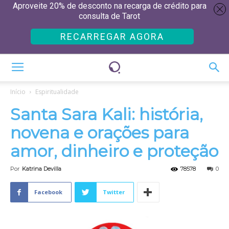
Aproveite 20% de desconto na recarga de crédito para
consulta de Tarot
RECARREGAR AGORA
Início
Espiritualidade
Santa Sara Kali: história,
novena e orações para
amor, dinheiro e proteção
Por
Katrina Devilla
78578
0
Facebook
Twitter