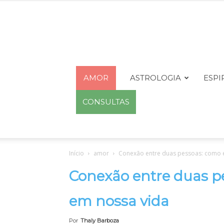
AMOR
ASTROLOGIA
ESPI
CONSULTAS
Início
amor
Conexão entre duas pessoas: como e
Conexão entre duas p
em nossa vida
Por
Thaly Barboza