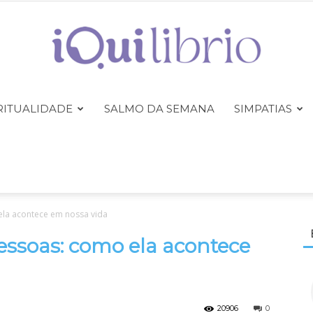
RITUALIDADE
SALMO DA SEMANA
SIMPATIAS
iQuilibrio
la acontece em nossa vida
essoas: como ela acontece
20906
0