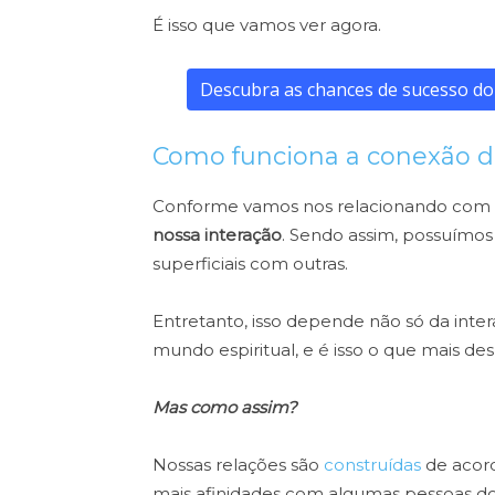
É isso que vamos ver agora.
Descubra as chances de sucesso do
Como funciona a conexão d
Conforme vamos nos relacionando com a
nossa interação
. Sendo assim, possuímos
superficiais com outras.
Entretanto, isso depende não só da inte
mundo espiritual, e é isso o que mais de
Mas como assim?
Nossas relações são
construídas
de acord
mais afinidades com algumas pessoas do