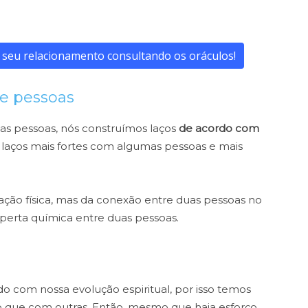
 seu relacionamento consultando os oráculos!
e pessoas
s pessoas, nós construímos laços
de acordo com
 laços mais fortes com algumas pessoas e mais
ração física, mas da conexão entre duas pessoas no
sperta química entre duas pessoas.
o com nossa evolução espiritual, por isso temos
 que com outras. Então, mesmo que haja esforço