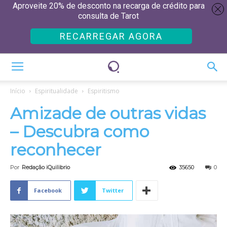
Aproveite 20% de desconto na recarga de crédito para
consulta de Tarot
RECARREGAR AGORA
Início
Espiritualidade
Espiritismo
Amizade de outras vidas
– Descubra como
reconhecer
Por
Redação iQuilibrio
35650
0
Facebook
Twitter