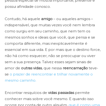
pessoa especial se mostra importante, presente e
possui afinidade conosco.
Contudo, há aquele
amigo
– ou aqueles amigos –
indispensável, que muitas vezes você nem lembra
como surgiu em seu caminho, que nem tem os
mesmos sonhos e ideais que você, que pensa e se
comporta diferente, mas inexplicavelmente é
essencial em sua vida. E por mais que o destino force,
não há como esquecer, não se preocupar ou viver
sem a sua presença. Talvez esses sejam sinais de
amor de
outras vidas
, que nessa
reencarnação
teve-
se
o prazer de reencontrar e trilhar novamente o
mesmo caminho.
Encontrar resquícios de
vidas passadas
permite
conhecer mais sobre você mesmo. E quando isso
ocorre por conta de outro alguém,
que é como uma