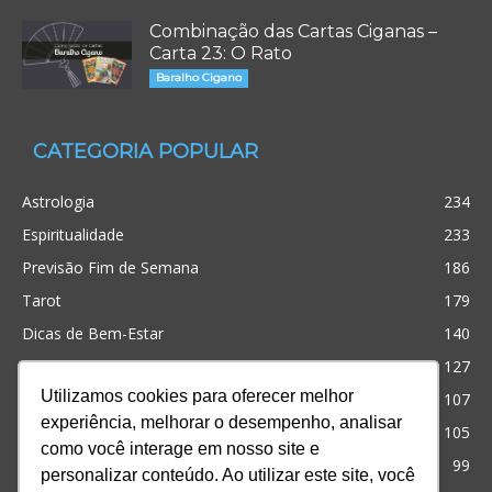
Combinação das Cartas Ciganas –
Carta 23: O Rato
Baralho Cigano
CATEGORIA POPULAR
Astrologia
234
Espiritualidade
233
Previsão Fim de Semana
186
Tarot
179
Dicas de Bem-Estar
140
Cristianismo
127
Utilizamos cookies para oferecer melhor
Simpatias
107
experiência, melhorar o desempenho, analisar
Significado dos sonhos
105
como você interage em nosso site e
Outros
99
personalizar conteúdo. Ao utilizar este site, você