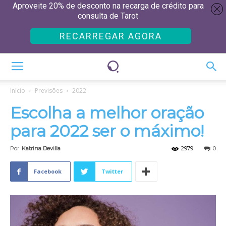
Aproveite 20% de desconto na recarga de crédito para
consulta de Tarot
RECARREGAR AGORA
Início
Previsões
2022
Escolha a melhor oração
para 2022 ser o máximo!
Por
Katrina Devilla
2979
0
Facebook
Twitter