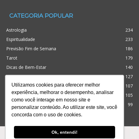
CATEGORIA POPULAR
Astrologia
234
Espiritualidade
233
Previsão Fim de Semana
186
Tarot
179
Dicas de Bem-Estar
140
Cristianismo
127
Utilizamos cookies para oferecer melhor
Simpatias
107
experiência, melhorar o desempenho, analisar
Significado dos sonhos
105
como você interage em nosso site e
Outros
99
personalizar conteúdo. Ao utilizar este site, você
concorda com o uso de cookies.
Ofertas
Produtos
Consultas
Ok, entendi!