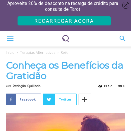
Aproveite 20% de desconto na recarga de crédito para
consulta de Tarot
RECARREGAR AGORA
Início
Terapias Alternativas
Reiki
Conheça os Benefícios da
Gratidão
Por
Redação iQuilibrio
18992
0
Facebook
Twitter