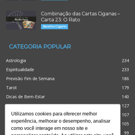
Combinação das Cartas Ciganas –
Carta 23: O Rato
Baralho Cigano
CATEGORIA POPULAR
Astrologia
234
Espiritualidade
233
Previsão Fim de Semana
186
Tarot
179
Dicas de Bem-Estar
140
Cristianismo
127
Utilizamos cookies para oferecer melhor
Simpatias
107
experiência, melhorar o desempenho, analisar
Significado dos sonhos
105
como você interage em nosso site e
Outros
99