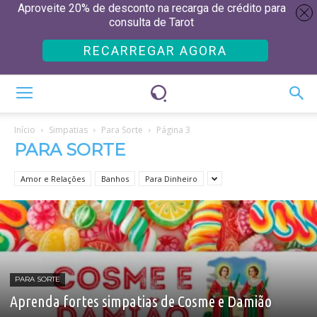
Aproveite 20% de desconto na recarga de crédito para
consulta de Tarot
RECARREGAR AGORA
Início
Simpatias
Para Sorte
Página 3
PARA SORTE
Amor e Relações
Banhos
Para Dinheiro
PARA SORTE
Aprenda fortes simpatias de Cosme e Damião