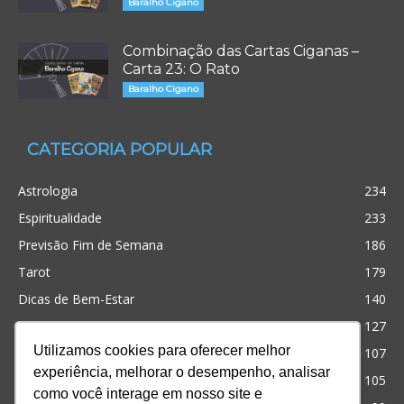
Baralho Cigano
Combinação das Cartas Ciganas –
Carta 23: O Rato
Baralho Cigano
CATEGORIA POPULAR
Astrologia
234
Espiritualidade
233
Previsão Fim de Semana
186
Tarot
179
Dicas de Bem-Estar
140
Cristianismo
127
Utilizamos cookies para oferecer melhor
Simpatias
107
experiência, melhorar o desempenho, analisar
Significado dos sonhos
105
como você interage em nosso site e