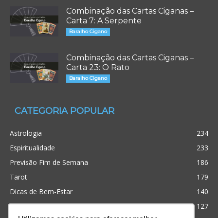
Combinação das Cartas Ciganas –
Carta 7: A Serpente
Baralho Cigano
Combinação das Cartas Ciganas –
Carta 23: O Rato
Baralho Cigano
CATEGORIA POPULAR
Astrologia
234
Espiritualidade
233
Previsão Fim de Semana
186
Tarot
179
Dicas de Bem-Estar
140
Cristianismo
127