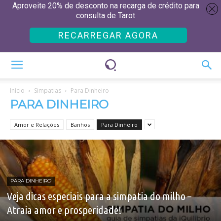
Aproveite 20% de desconto na recarga de crédito para
consulta de Tarot
RECARREGAR AGORA
Início
Simpatias
Para Dinheiro
PARA DINHEIRO
Amor e Relações
Banhos
Para Dinheiro
PARA DINHEIRO
Veja dicas especiais para a simpatia do milho –
Atraia amor e prosperidade!