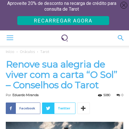
Aproveite 20% de desconto na recarga de crédito para
consulta de Tarot
RECARREGAR AGORA
Início
Oráculos
Tarot
Renove sua alegria de
viver com a carta “O Sol”
– Conselhos do Tarot
Por
Eduardo Miranda
5080
0
Facebook
Twitter