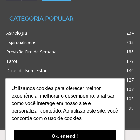
CATEGORIA POPULAR
Astrologia
234
Espiritualidade
233
Previsão Fim de Semana
186
Tarot
179
Dicas de Bem-Estar
140
Cristianismo
127
Utilizamos cookies para oferecer melhor
Simpatias
107
experiência, melhorar o desempenho, analisar
Significado dos sonhos
105
como você interage em nosso site e
Outros
99
personalizar conteúdo. Ao utilizar este site, você
concorda com o uso de cookies.
Ofertas
Produtos
Consultas
Ok, entendi!