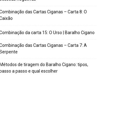
Combinação das Cartas Ciganas – Carta 8: O
isão
Caixão
re-se a resolver as coisas, se você está
Combinação da carta 15: O Urso | Baralho Cigano
situação sem saída, está indeciso sobre
esolver, busque alguém com
Combinação das Cartas Ciganas – Carta 7: A
mento sobre o assunto, exponha o seu
Serpente
a, ouça o conselho e tome uma decisão
Métodos de tiragem do Baralho Cigano: tipos,
 objetiva: siga em frente.
passo a passo e qual escolher