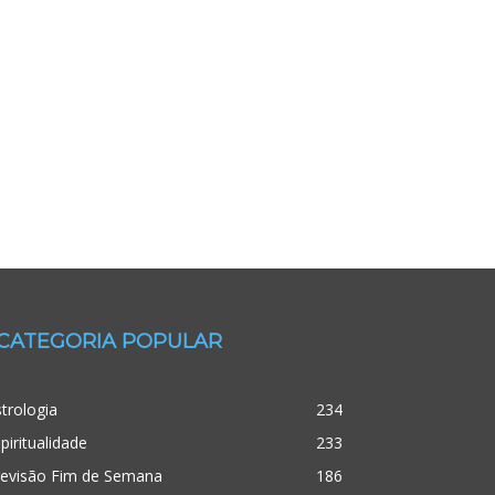
CATEGORIA POPULAR
trologia
234
piritualidade
233
revisão Fim de Semana
186