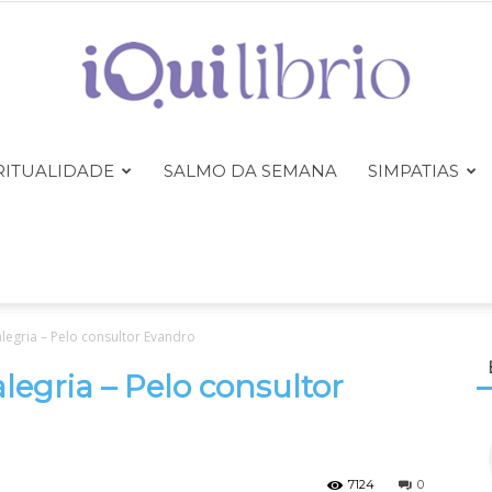
RITUALIDADE
SALMO DA SEMANA
SIMPATIAS
iQuilibrio
alegria – Pelo consultor Evandro
alegria – Pelo consultor
7124
0