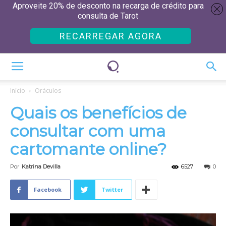
Aproveite 20% de desconto na recarga de crédito para
consulta de Tarot
RECARREGAR AGORA
Início
Oráculos
Quais os benefícios de
consultar com uma
cartomante online?
Por
Katrina Devilla
6527
0
Facebook
Twitter