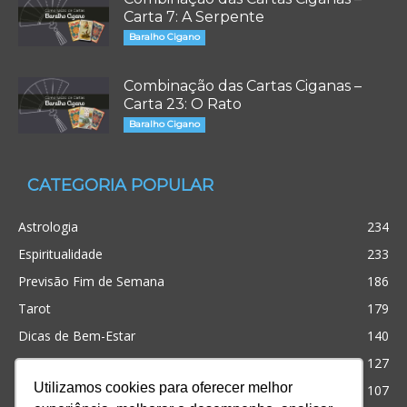
Carta 7: A Serpente
Baralho Cigano
Combinação das Cartas Ciganas –
Carta 23: O Rato
Baralho Cigano
CATEGORIA POPULAR
Astrologia
234
Espiritualidade
233
Previsão Fim de Semana
186
Tarot
179
Dicas de Bem-Estar
140
Cristianismo
127
Utilizamos cookies para oferecer melhor
Simpatias
107