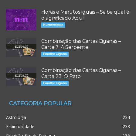
Horas e Minutos iguais – Saiba qual é
o significado Aqui!
Numerologia
Combinação das Cartas Ciganas –
Carta 7: A Serpente
Baralho Cigano
Combinação das Cartas Ciganas –
Carta 23: O Rato
Baralho Cigano
CATEGORIA POPULAR
Astrologia
234
Espiritualidade
233
Previsão Fim de Semana
186