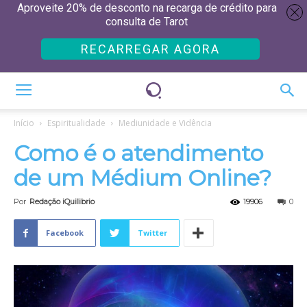
Aproveite 20% de desconto na recarga de crédito para
consulta de Tarot
RECARREGAR AGORA
Início
Espiritualidade
Mediunidade e Vidência
Como é o atendimento
de um Médium Online?
Por
Redação iQuilibrio
19906
0
Facebook
Twitter