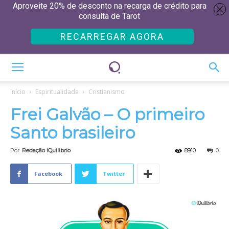
Aproveite 20% de desconto na recarga de crédito para
consulta de Tarot
RECARREGAR AGORA
Início
Espiritualidade
Cristianismo
Frei Galvão – O primeiro
Santo brasileiro
Por
Redação iQuilibrio
8910
0
Facebook
Twitter