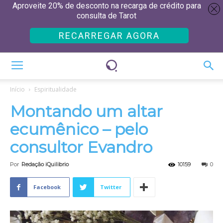
Aproveite 20% de desconto na recarga de crédito para
consulta de Tarot
RECARREGAR AGORA
Início
Espiritualidade
Montando um altar
ecumênico – pelo
consultor Evandro
Por
Redação iQuilibrio
10159
0
Facebook
Twitter