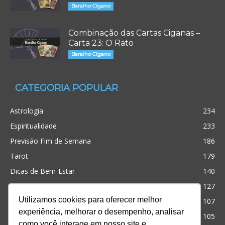
Baralho Cigano
Combinação das Cartas Ciganas –
Carta 23: O Rato
Baralho Cigano
CATEGORIA POPULAR
Astrologia
234
Espiritualidade
233
Previsão Fim de Semana
186
Tarot
179
Dicas de Bem-Estar
140
Cristianismo
127
Utilizamos cookies para oferecer melhor
Simpatias
107
experiência, melhorar o desempenho, analisar
Significado dos sonhos
105
como você interage em nosso site e