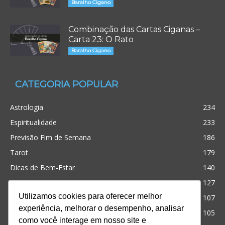
Baralho Cigano
Combinação das Cartas Ciganas –
Carta 23: O Rato
Baralho Cigano
CATEGORIA POPULAR
Astrologia
234
Espiritualidade
233
Previsão Fim de Semana
186
Tarot
179
Dicas de Bem-Estar
140
Cristianismo
127
Utilizamos cookies para oferecer melhor
Simpatias
107
experiência, melhorar o desempenho, analisar
Significado dos sonhos
105
como você interage em nosso site e