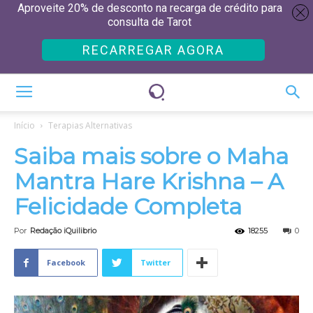
Aproveite 20% de desconto na recarga de crédito para
consulta de Tarot
RECARREGAR AGORA
Início
Terapias Alternativas
Saiba mais sobre o Maha
Mantra Hare Krishna – A
Felicidade Completa
Por
Redação iQuilibrio
18255
0
Facebook
Twitter