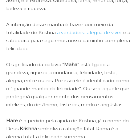
assim, ele expressa: sabedoria, fama, renúncia, força,
beleza e riqueza.
A intenção desse mantra é trazer por meio da
totalidade de Krishna
a verdadeira alegria de viver
e a
sabedoria para seguirmos nosso caminho com plena
felicidade.
O significado da palavra “
Maha
” está ligado a:
grandeza, riqueza, abundância, felicidade, festa,
alegria, entre outras. Por isso ele é identificado como
o ” grande mantra da felicidade”. Ou seja, aquele que
protegerá qualquer mente dos pensamentos
infelizes, do desânimo, tristezas, medo e angústias.
Hare
é o pedido pela ajuda de Krishna, já o nome do
Deus
Krishna
simboliza a atração fatal. Rama é a
alegria total, a felicidade suprema.