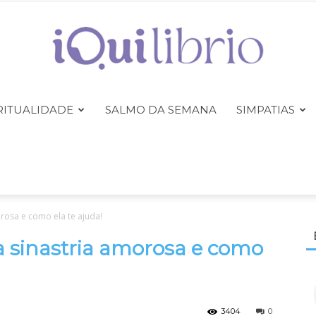
RITUALIDADE
SALMO DA SEMANA
SIMPATIAS
iQuilibrio
rosa e como ela te ajuda!
a sinastria amorosa e como
3404
0