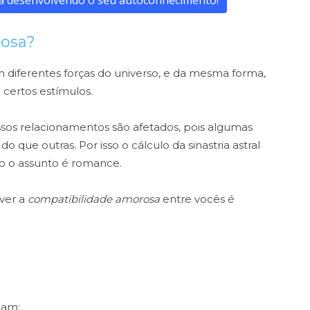
a desenvolvendo o seu autoconhecimento!
rosa?
diferentes forças do universo, e da mesma forma,
 certos estímulos.
sos relacionamentos são afetados, pois algumas
do que outras. Por isso o cálculo da sinastria astral
o o assunto é romance.
 ver a
compatibilidade amorosa
entre vocês é
nam;