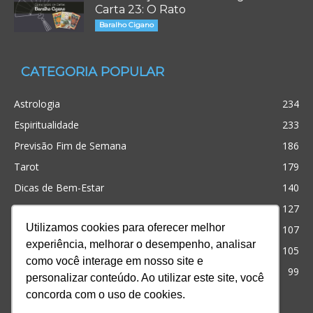
Carta 23: O Rato
Baralho Cigano
CATEGORIA POPULAR
Astrologia
234
Espiritualidade
233
Previsão Fim de Semana
186
Tarot
179
Dicas de Bem-Estar
140
Cristianismo
127
Utilizamos cookies para oferecer melhor
Simpatias
107
experiência, melhorar o desempenho, analisar
Significado dos sonhos
105
como você interage em nosso site e
Outros
99
personalizar conteúdo. Ao utilizar este site, você
concorda com o uso de cookies.