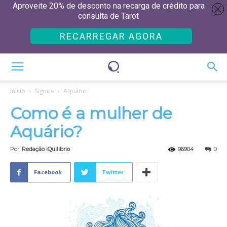
Aproveite 20% de desconto na recarga de crédito para
consulta de Tarot
RECARREGAR AGORA
Início
Signos
Aquário
Como é a mulher de
Aquário?
Por
Redação iQuilibrio
96904
0
Facebook
Twitter