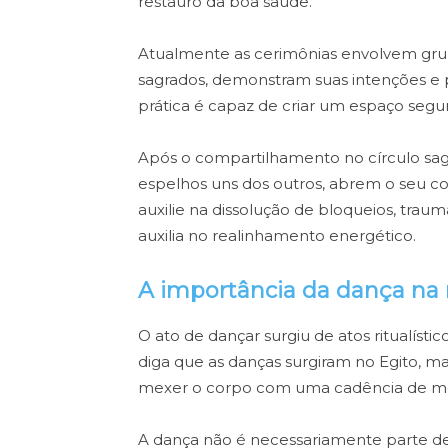
restauro da boa saúde.
Atualmente as cerimônias envolvem gru
sagrados, demonstram suas intenções e 
prática é capaz de criar um espaço segu
Após o compartilhamento no círculo sag
espelhos uns dos outros, abrem o seu c
auxilie na dissolução de bloqueios, trau
auxilia no realinhamento energético.
A importância da dança na
O ato de dançar surgiu de atos ritualíst
diga que as danças surgiram no Egito, mas
mexer o corpo com uma cadência de mov
A dança não é necessariamente parte d