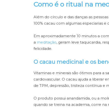
Como é o ritual na med
Além do círculo e das danças as pessoa
100% cacau com algumas especiarias e di
Em aproximadamente 10 minutos a combi
a
meditação
, geram leve taquicardia, r
felicidade.
O cacau medicinal e os benef
Vitaminas e minerais são ótimos para a sa
cardiovascular. O cacau ajuda a liberar 
de TPM, depressão, tristeza contínua e 
O produto possui anandamida, ou a molé
quando se treina na academia, corre na r