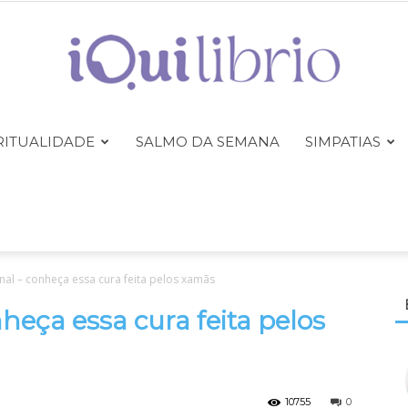
RITUALIDADE
SALMO DA SEMANA
SIMPATIAS
iQuilibrio
al – conheça essa cura feita pelos xamãs
heça essa cura feita pelos
10755
0