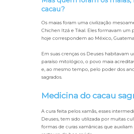
Mas quem foram os maias, 
cacau?
Os maias foram uma civilização mesoam
Chichen Itzá e Tikal. Eles formavam um
hoje correspondem ao México, Guatemala,
Em suas crenças os Deuses habitavam 
paraíso mitológico, o povo maia acredita
e, ao mesmo tempo, pelo poder dos ance
sagrados.
Medicina do cacau sag
A cura feita pelos xamãs, esses interm
Deuses, tem sido utilizada por muitas cu
formas de curas xamânicas que auxiliam 