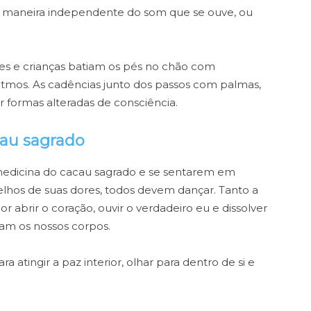
maneira independente do som que se ouve, ou
es e crianças batiam os pés no chão com
itmos. As cadências junto dos passos com palmas,
r formas alteradas de consciência.
cau sagrado
 medicina do cacau sagrado e se sentarem em
lhos de suas dores, todos devem dançar. Tanto a
 abrir o coração, ouvir o verdadeiro eu e dissolver
ham os nossos corpos.
tingir a paz interior, olhar para dentro de si e