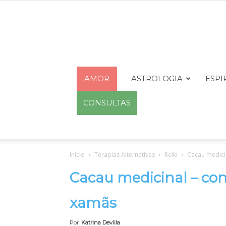
AMOR
ASTROLOGIA
ESPI
CONSULTAS
Início
Terapias Alternativas
Reiki
Cacau medicin
Cacau medicinal – con
xamãs
Por
Katrina Devilla