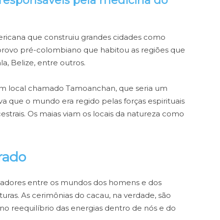
responsáveis pela medicina do
ericana que construiu grandes cidades como
 provo pré-colombiano que habitou as regiões que
 Belize, entre outros.
um local chamado Tamoanchan, que seria um
va que o mundo era regido pelas forças espirituais
strais. Os maias viam os locais da natureza como
rado
ediadores entre os mundos dos homens e dos
lturas. As cerimônias do cacau, na verdade, são
no reequilíbrio das energias dentro de nós e do