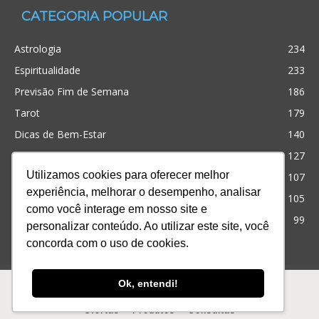
CATEGORIA POPULAR
Astrologia
234
Espiritualidade
233
Previsão Fim de Semana
186
Tarot
179
Dicas de Bem-Estar
140
Cristianismo
127
Utilizamos cookies para oferecer melhor
Simpatias
107
experiência, melhorar o desempenho, analisar
Significado dos sonhos
105
como você interage em nosso site e
Outros
99
personalizar conteúdo. Ao utilizar este site, você
concorda com o uso de cookies.
Ofertas
Produtos
Consultas
Ok, entendi!
© Desenvolvido com
para te ajudar! iQuilibrio
Ofertas
Produtos
Consultas