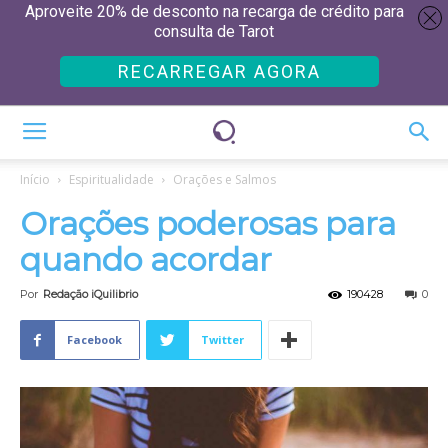
Aproveite 20% de desconto na recarga de crédito para
consulta de Tarot
RECARREGAR AGORA
Início
Espiritualidade
Orações e Salmos
Orações poderosas para
quando acordar
Por
Redação iQuilibrio
190428
0
Facebook
Twitter