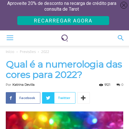
Aproveite 20% de desconto na recarga de crédito para
consulta de Tarot
RECARREGAR AGORA
Início
Previsões
2022
Qual é a numerologia das
cores para 2022?
Por
Katrina Devilla
9121
0
Facebook
Twitter