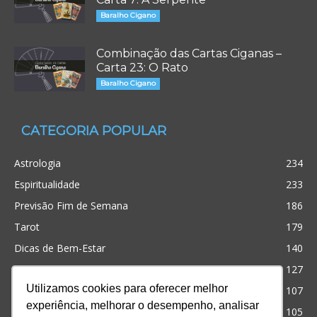
Baralho Cigano
Combinação das Cartas Ciganas –
Carta 23: O Rato
Baralho Cigano
CATEGORIA POPULAR
Astrologia
234
Espiritualidade
233
Previsão Fim de Semana
186
Tarot
179
Dicas de Bem-Estar
140
Cristianismo
127
Utilizamos cookies para oferecer melhor
Simpatias
107
experiência, melhorar o desempenho, analisar
Significado dos sonhos
105