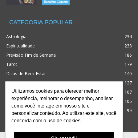
Baralho Cigano
CATEGORIA POPULAR
Astrologia
234
Espiritualidade
233
Previsão Fim de Semana
186
Tarot
179
Dicas de Bem-Estar
140
Cristianismo
127
Utilizamos cookies para oferecer melhor
Simpatias
107
experiência, melhorar o desempenho, analisar
Significado dos sonhos
105
como você interage em nosso site e
Outros
99
personalizar conteúdo. Ao utilizar este site, você
concorda com o uso de cookies.
Ofertas
Produtos
Consultas