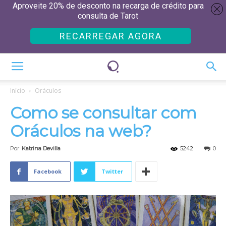
Aproveite 20% de desconto na recarga de crédito para
consulta de Tarot
RECARREGAR AGORA
Início
Oráculos
Como se consultar com
Oráculos na web?
Por
Katrina Devilla
5242
0
Facebook
Twitter