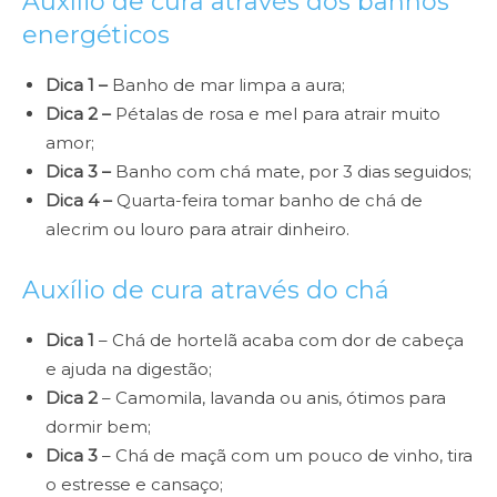
Auxílio de cura através dos banhos
energéticos
Dica 1 –
Banho de mar limpa a aura;
Dica 2 –
Pétalas de rosa e mel para atrair muito
amor;
Dica 3 –
Banho com chá mate, por 3 dias seguidos;
Dica 4 –
Quarta-feira tomar banho de chá de
alecrim ou louro para atrair dinheiro.
Auxílio de cura através do chá
Dica 1
– Chá de hortelã acaba com dor de cabeça
e ajuda na digestão;
Dica 2
– Camomila, lavanda ou anis, ótimos para
dormir bem;
Dica 3
– Chá de maçã com um pouco de vinho, tira
o estresse e cansaço;