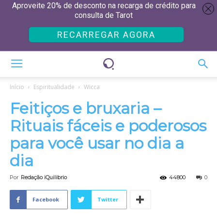
Aproveite 20% de desconto na recarga de crédito para
consulta de Tarot
RECARREGAR AGORA
Início
Espiritualidade
Wicca
Feitiços e bruxaria –
Rituais fáceis e poderosos
para você usar no dia a
dia
Por
Redação iQuilibrio
44800
0
Facebook
Twitter