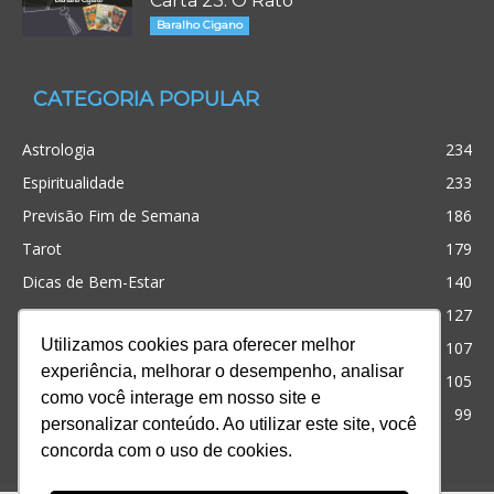
Carta 23: O Rato
Baralho Cigano
CATEGORIA POPULAR
Astrologia
234
Espiritualidade
233
Previsão Fim de Semana
186
Tarot
179
Dicas de Bem-Estar
140
Cristianismo
127
Utilizamos cookies para oferecer melhor
Simpatias
107
experiência, melhorar o desempenho, analisar
Significado dos sonhos
105
como você interage em nosso site e
Outros
99
personalizar conteúdo. Ao utilizar este site, você
concorda com o uso de cookies.