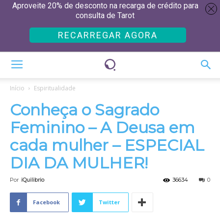
Aproveite 20% de desconto na recarga de crédito para
consulta de Tarot
RECARREGAR AGORA
Início
Espiritualidade
Conheça o Sagrado
Feminino – A Deusa em
cada mulher – ESPECIAL
DIA DA MULHER!
Por
iQuilibrio
36634
0
Facebook
Twitter